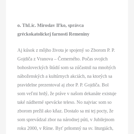
o. ThLic. Miroslav Iľko, správca
gréckokatolíckej farnosti Remeniny
Aj kúsok z môjho života je spojený so Zborom P. P.
Gojdiča z Vranova – Čemerného. Počas svojich
bohosloveckých štúdií som sa zúčastnil na mnohých
náboženských a kultúrnych akciách, na ktorých sa
pravidelne prezentoval aj zbor P. P. Gojdiča. Bol
som veľmi hrdý, že práve v našom dekanáte existuje
také nádherné spevácke teleso. No najviac som so
zborom prežil ako kňaz. Dostalo sa mi tej pocty, že
som sprevádzal zbor na národnej púti, v Jubilejnom
roku 2000, v Ríme. Byť prítomný na sv. liturgiách,