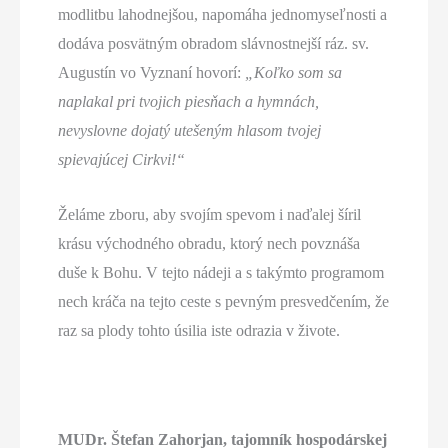
modlitbu lahodnejšou, napomáha jednomyseľnosti a
dodáva posvätným obradom slávnostnejší ráz. sv.
Augustín vo Vyznaní hovorí:
„Koľko som sa
naplakal pri tvojich piesňach a hymnách,
nevyslovne dojatý utešeným hlasom tvojej
spievajúcej Cirkvi!“
Želáme zboru, aby svojím spevom i naďalej šíril
krásu východného obradu, ktorý nech povznáša
duše k Bohu. V tejto nádeji a s takýmto programom
nech kráča na tejto ceste s pevným presvedčením, že
raz sa plody tohto úsilia iste odrazia v živote.
MUDr. Štefan Zahorjan, tajomník hospodárskej