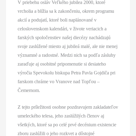
V priebehu osláv Veľkého jubilea 2000, ktoré
vrcholia a blížia sa k zakončeniu, okrem programu
akcií a podujatí, ktoré boli naplánované v
celoslovenskom kalendári, v živote veriacich a
farských spoločenstiev našej diecézy nachádzajú
svoje zaslúžené miesto aj jubileá malé, ale nie menej
významné a radostné. Medzi nich sa podľa zásluhy
zaraďuje aj osobitné pripomenutie si desiateho
výročia Spevokolu biskupa Petra Pavla Gojdiča pri
farskom chráme vo Vranove nad Topľou –
Čemernom.
Z tejto príležitosti osobne pozdravujem zakladateľov
umeleckého telesa, jeho zaslúžilých členov aj
všetkých, ktoré sa po celé prvé decénium existencie
zboru zaslúžili o jeho rozkvet a dôstojné