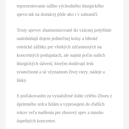
reprezentovanie nášho východného liturgického
spevu tak na domácej pôde ako i v zahraničí.
Texty spevov zharmonizované do vzácnej polyfónie
nadobúdajú dojem jedinečnej krásy a hlboké
estetické zážitky pre všetkých zúčastnených na
koncertných podujatiach, ale najmä počas našich
liturgických slávení, ktorým dodávajú lesk
sviatočnosti a sú významom živej viery, nádeje a
lásky.
S poďakovaním za vynaložené úsilie celého Zboru z
úprimného srdca želám a vyprosujem do ďalších
rokov veľa nadšenia pre zborový spev a mnoho
úspešných koncertov.