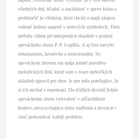
všedných dní, hľadať a nachádzať v speve krásu a
pretlmočiť ju všetkým, ktorí chcúú a majú záujem
vnímať krásno utajené v notových symboloch. Tieto
atribúty cítime pri interpretácii skladieb v podaní
speváckeho zboru P. P. Gojdiča. A aj čosi navyše:
entuziazmus, kreativitu a emocionalitu. So
speváckym zborom ma spája jemné pravdivo
melodických línií, ktoré som v tvare niekoľkých
skladieb upravil pre zbor. Je pre mňa potešujúce, že
si ich nechal v repertoári. Do ďalších decénií želám
speváckemu zboru vytrvalosť v ušľachtilosti
krokov, nevysychajúcu rieku nadšenia a invencie i
chuť prekonávať každý problém.