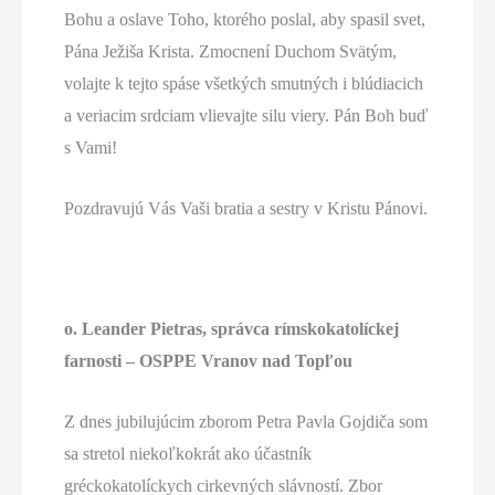
Bohu a oslave Toho, ktorého poslal, aby spasil svet,
Pána Ježiša Krista. Zmocnení Duchom Svätým,
volajte k tejto spáse všetkých smutných i blúdiacich
a veriacim srdciam vlievajte silu viery. Pán Boh buď
s Vami!
Pozdravujú Vás Vaši bratia a sestry v Kristu Pánovi.
o. Leander Pietras, správca rímskokatolíckej
farnosti – OSPPE Vranov nad Topľou
Z dnes jubilujúcim zborom Petra Pavla Gojdiča som
sa stretol niekoľkokrát ako účastník
gréckokatolíckych cirkevných slávností. Zbor