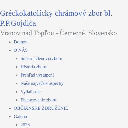
Preskočiť
Gréckokatolícky chrámový zbor bl.
na
obsah
P.P.Gojdiča
Vranov nad Topľou - Čemerné, Slovensko
Domov
O NÁS
Súčasní členovia zboru
História zboru
Prehľad vystúpení
Naše najväčšie úspechy
Vydali sme
Financovanie zboru
OBČIANSKE ZDRUŽENIE
Galéria
2026