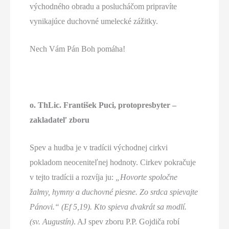
východného obradu a poslucháčom pripravíte
vynikajúce duchovné umelecké zážitky.
Nech Vám Pán Boh pomáha!
o. ThLic. František Puci, protopresbyter –
zakladateľ zboru
Spev a hudba je v tradícii východnej cirkvi
pokladom neoceniteľnej hodnoty. Cirkev pokračuje
v tejto tradícii a rozvíja ju:
„Hovorte spoločne
žalmy, hymny a duchovné piesne. Zo srdca spievajte
Pánovi.“ (Ef 5,19). Kto spieva dvakrát sa modlí.
(sv. Augustín)
. AJ spev zboru P.P. Gojdiča robí