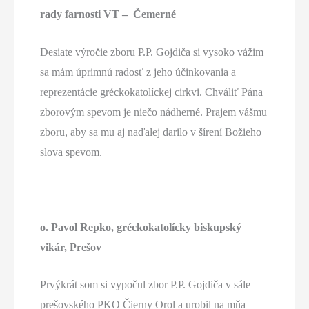
rady farnosti VT – Čemerné
Desiate výročie zboru P.P. Gojdiča si vysoko vážim
sa mám úprimnú radosť z jeho účinkovania a
reprezentácie gréckokatolíckej cirkvi. Chváliť Pána
zborovým spevom je niečo nádherné. Prajem vášmu
zboru, aby sa mu aj naďalej darilo v šírení Božieho
slova spevom.
o. Pavol Repko, gréckokatolícky biskupský
vikár, Prešov
Prvýkrát som si vypočul zbor P.P. Gojdiča v sále
prešovského PKO Čierny Orol a urobil na mňa