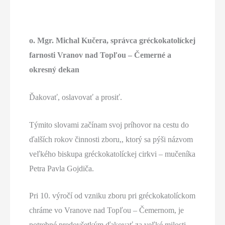
o. Mgr. Michal Kučera, správca gréckokatolíckej
farnosti Vranov nad Topľou – Čemerné a
okresný dekan
Ďakovať, oslavovať a prosiť.
Týmito slovami začínam svoj príhovor na cestu do
ďalších rokov činnosti zboru,, ktorý sa pýši názvom
veľkého biskupa gréckokatolíckej cirkvi – mučeníka
Petra Pavla Gojdiča.
Pri 10. výročí od vzniku zboru pri gréckokatolíckom
chráme vo Vranove nad Topľou – Čemernom, je
potrebné predovšetkým ďakovať za veľké milosti,