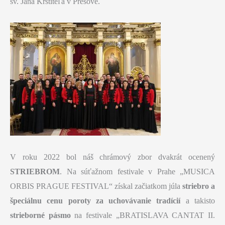
sv. Jána Krstiteľa v Prešove.
V roku 2022 bol náš chrámový zbor dvakrát ocenený
STRIEBROM
. Na súťažnom festivale v Prahe „MUSICA
ORBIS PRAGUE FESTIVAL“ získal začiatkom júla
striebro a
špeciálnu cenu poroty za uchovávanie tradícií
a takisto
strieborné pásmo
na festivale „BRATISLAVA CANTAT II.