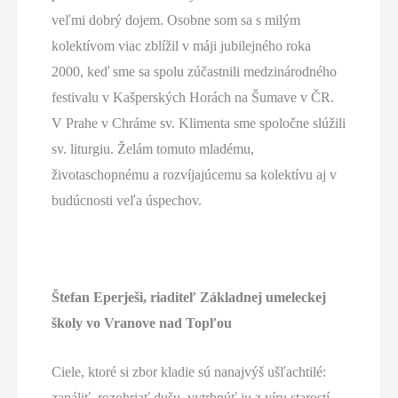
veľmi dobrý dojem. Osobne som sa s milým
kolektívom viac zblížil v máji jubilejného roka
2000, keď sme sa spolu zúčastnili medzinárodného
festivalu v Kašperských Horách na Šumave v ČR.
V Prahe v Chráme sv. Klimenta sme spoločne slúžili
sv. liturgiu. Želám tomuto mladému,
životaschopnému a rozvíjajúcemu sa kolektívu aj v
budúcnosti veľa úspechov.
Štefan Eperješi, riaditeľ Základnej umeleckej
školy vo Vranove nad Topľou
Ciele, ktoré si zbor kladie sú nanajvýš ušľachtilé:
zapáliť, rozohriať dušu, vytrhnúť ju z víru starostí