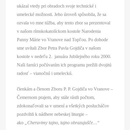
ukázal vtedy pri obradoch svoje technické i
umelecké možnosti. Jeho úroveň spôsobila, že sa
ozvala vo mne túžba, aby tento zbor sa prezentoval
v našom rímskokatolíckom kostole Narodenia
Panny Márie vo Vranove nad Topľou. Po dohode
sme uvítali Zbor Petra Pavla Gojdiča v našom
kostole v nedeľu 2. januára Jubilejného roku 2000.
Naši farníci počúvaním ich programu prežili dvojitú
radosť – vianočnú i umeleckú.
členkám a členom Zboru P. P. Gojdiča vo Vranove –
Čemernom prajem, aby stále rástli počtom,
zdokonaľovali sa v umení a všetkých poslucháčov
pozdvihli k nádhere nebeskej liturgie –
ako
„Cheruvimy tajno, tajno obrazujušče…“