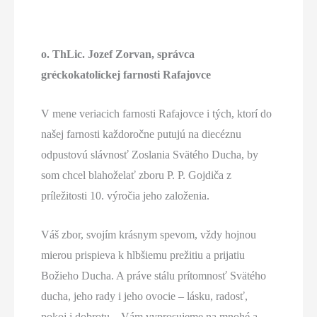
o. ThLic. Jozef Zorvan, správca
gréckokatolíckej farnosti Rafajovce
V mene veriacich farnosti Rafajovce i tých, ktorí do
našej farnosti každoročne putujú na diecéznu
odpustovú slávnosť Zoslania Svätého Ducha, by
som chcel blahoželať zboru P. P. Gojdiča z
príležitosti 10. výročia jeho založenia.
Váš zbor, svojím krásnym spevom, vždy hojnou
mierou prispieva k hlbšiemu prežitiu a prijatiu
Božieho Ducha. A práve stálu prítomnosť Svätého
ducha, jeho rady i jeho ovocie – lásku, radosť,
pokoj i dobrotu – Vám vyprosujeme na mnohé a