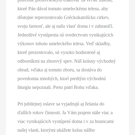
ktoré Pán dával tomuto umeleckému telesu, aby
dôstojne reprezentovalo Gréckokatolícku cirkev,
svoju farnosť, ale aj našu vlasť doma i v zahraničí.
Jednotlivé vystúpenia sú svedectvom vynikajúcich
výkonov tohoto umeleckého telesa. Veď skladby,
ktoré prezentovalo, sú vysoko hodnotené aj
odborníkmi na zborový spev. Náš krásny východný
obrad, vďaka aj tomuto zboru, sa dostáva do
povedomia mnohých, ktorí predtým východnú
liturgiu nepoznali. Preto patrí Bohu vďaka.
Pri jubilejnej oslave sa vyjadrujú aj želania do
ďalších rokov činnosti. Ja Vám prajem stále viac a
viac vynikajúcich vystúpení doma i v za hranicami
našej vlasti, ktorými ukážete krásu nášho