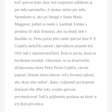
keď spieval tento zbor, bol ozajstným zážitkom aj
pre mňa samotného. A istotne nielen pre mňa.
Spomínam si, ako po liturgii v Santa Maria
Maggiore, prišiel za nami o. kardinál Tomko s
prosbou (či skôr želaním), aby na druhý deň v
Bazilike sv. Petra počas jeho omše spieval zbor P. P.
Gojdiča niekoľko piesní ( špeciálnym prianím bol
Otče náš v staroslovienčine). Bola to pocta, ktorá sa
hocikomu neudeje. Obzerajúc sa za desaťročím
účinkovania zboru Petra Pavla Gojdiča, chcem
popriať členom zboru hlavne veľa životnej radosti,
aby skrze túto radosť, lásku, vzájomné pochopenie
dokázali ešte dlhé roky svojím spevom
povzbudzovať ľudí k prijímaniu poslania na ktoré si
ich Boh privoláva.