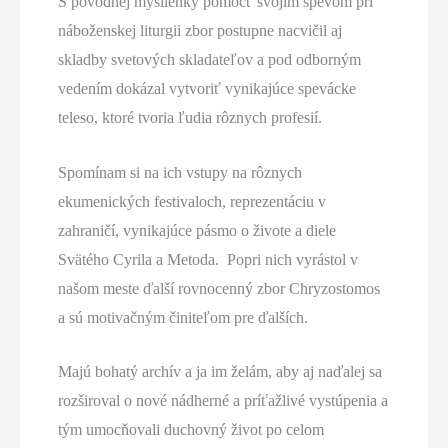
S pôvodnej myšlienky pomôcť svojim spevom pri
náboženskej liturgii zbor postupne nacvičil aj
skladby svetových skladateľov a pod odborným
vedením dokázal vytvoriť vynikajúce spevácke
teleso, ktoré tvoria ľudia rôznych profesií.
Spomínam si na ich vstupy na rôznych
ekumenických festivaloch, reprezentáciu v
zahraničí, vynikajúce pásmo o živote a diele
Svätého Cyrila a Metoda. Popri nich vyrástol v
našom meste ďalší rovnocenný zbor Chryzostomos
a sú motivačným činiteľom pre ďalších.
Majú bohatý archív a ja im želám, aby aj naďalej sa
rozširoval o nové nádherné a príťažlivé vystúpenia a
tým umocňovali duchovný život po celom