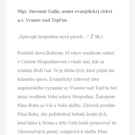
Mgr. Slavomír Gallo, senior evanjelickej cirkvi
a.v. Vranov nad Topľou
„Spievajte hospodinu novú pieseň…“ Ž 98,1
Poslušní slovu Božiemu 10 rokov rozdávate radosť
v Chráme Hospodinovom i všade tam, kde sa
schádza Boží ľud. To je úloha tých, ktorí prijali dar
krásneho spevu. Evanjelický cirkevný zbor
augsburského vyznania vo Vranove nad Topľou bol
neraz svedkom Vašej oslavy Hospodina. Ďakujeme
Pánu Bohu za Vás a Vašu službu. Zároveň prosíme
Pána Boha, aby požehnával bohatú úrodu tých,
ktorí lásku k Nemu a Jeho ľudu budú pretavovať do
ľúbozvučných piesní, volajúcich k službe Pánu