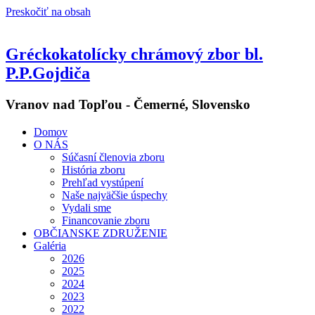
Preskočiť na obsah
Gréckokatolícky chrámový zbor bl.
P.P.Gojdiča
Vranov nad Topľou - Čemerné, Slovensko
Domov
O NÁS
Súčasní členovia zboru
História zboru
Prehľad vystúpení
Naše najväčšie úspechy
Vydali sme
Financovanie zboru
OBČIANSKE ZDRUŽENIE
Galéria
2026
2025
2024
2023
2022