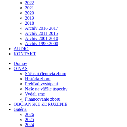
2022
2021
2020
2019
2018
Archív 2016-2017
Archív 2011-2015
Archív 2001-2010
Archív 1990-2000
AUDIO
KONTAKT
Domov
O NÁS
Súčasní členovia zboru
História zboru
Prehľad vystúpení
Naše najväčšie úspechy
Vydali sme
Financovanie zboru
OBČIANSKE ZDRUŽENIE
Galéria
2026
2025
2024