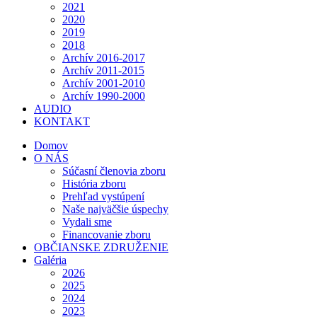
2021
2020
2019
2018
Archív 2016-2017
Archív 2011-2015
Archív 2001-2010
Archív 1990-2000
AUDIO
KONTAKT
Domov
O NÁS
Súčasní členovia zboru
História zboru
Prehľad vystúpení
Naše najväčšie úspechy
Vydali sme
Financovanie zboru
OBČIANSKE ZDRUŽENIE
Galéria
2026
2025
2024
2023