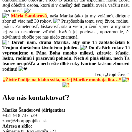
stojí dôležitá osoba, ktorá si v dnešný deň zaslúži oveľa väčšiu našu
pozornosť.
Mária Šandorová
, naša Marika (ako ju my voláme), diriguje
zbor už viac než 30 rokov.
Prispôsobila tomu svoj život, rodinu,
prácu. Zanietenosť, láskavosť, sila a viera ju ženú vpred a my sme
jej za to nesmierne vďační. Každá jej pochvala, upozornenie, či
zdvihnuté obočie pre nás niečo znamená.
Dovoľ nám, drahá Marika, aby sme Ti zablahoželali k
Tvojmu dnešnému životnému jubileu.
Do ďalších rokov Ti
vyprosujeme u Pána Boha mnoho milostí, zdravie, šťastie,
lásku, rodinnú i pracovnú pohodu. Nech si plná elánu, nech Ťa
úsmev neopúšťa a nech ešte dlhé roky tvoríme krásnu zborovú
rodinu!
Tvoji „Gojdičovci“
„Živite ľudije na blaho svita, našej Marike mnohaja lita…“
Ako nás kontaktovať?
Marika Šandorová (dirigentka)
+421 918 737 539
zbor@zborppgojdica.sk
Adresa a sídlo:
Námestie bl. P.P.Gojdiča 327