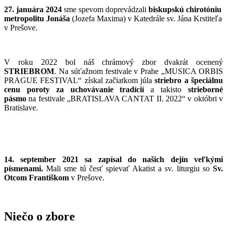
27. januára 2024
sme spevom doprevádzali
biskupskú chirotóniu
metropolitu Jonáša
(Jozefa Maxima) v Katedrále sv. Jána Krstiteľa
v Prešove.
V roku 2022 bol náš chrámový zbor dvakrát ocenený
STRIEBROM
. Na súťažnom festivale v Prahe „MUSICA ORBIS
PRAGUE FESTIVAL“ získal začiatkom júla
striebro a špeciálnu
cenu poroty za uchovávanie tradícií
a takisto
strieborné
pásmo
na festivale „BRATISLAVA CANTAT II. 2022“ v októbri v
Bratislave.
14. september 2021 sa zapísal do našich dejín veľkými
písmenami.
Mali sme tú česť spievať Akatist a sv. liturgiu so
Sv.
Otcom Františkom
v Prešove.
Niečo o zbore