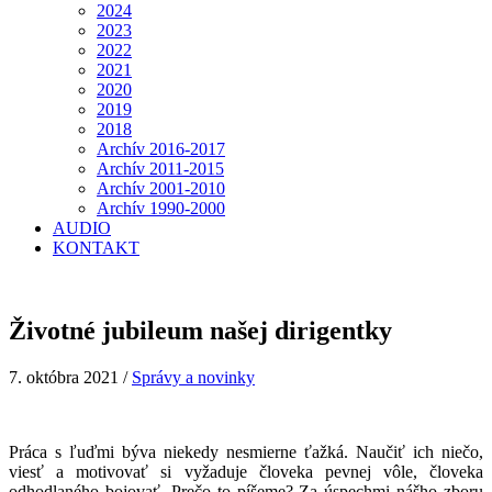
2024
2023
2022
2021
2020
2019
2018
Archív 2016-2017
Archív 2011-2015
Archív 2001-2010
Archív 1990-2000
AUDIO
KONTAKT
Životné jubileum našej dirigentky
7. októbra 2021
/
Správy a novinky
Práca s ľuďmi býva niekedy nesmierne ťažká. Naučiť ich niečo,
viesť a motivovať si vyžaduje človeka pevnej vôle, človeka
odhodlaného bojovať. Prečo to píšeme? Za úspechmi nášho zboru