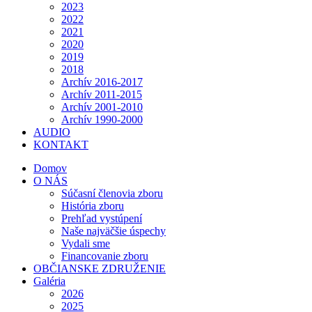
2023
2022
2021
2020
2019
2018
Archív 2016-2017
Archív 2011-2015
Archív 2001-2010
Archív 1990-2000
AUDIO
KONTAKT
Domov
O NÁS
Súčasní členovia zboru
História zboru
Prehľad vystúpení
Naše najväčšie úspechy
Vydali sme
Financovanie zboru
OBČIANSKE ZDRUŽENIE
Galéria
2026
2025