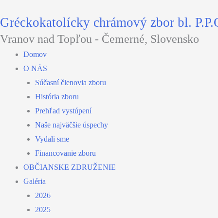
Preskočiť
Gréckokatolícky chrámový zbor bl. P.P.
na
obsah
Vranov nad Topľou - Čemerné, Slovensko
Domov
O NÁS
Súčasní členovia zboru
História zboru
Prehľad vystúpení
Naše najväčšie úspechy
Vydali sme
Financovanie zboru
OBČIANSKE ZDRUŽENIE
Galéria
2026
2025