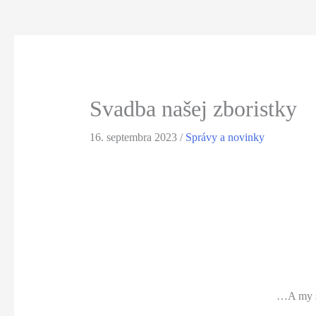
Svadba našej zboristky
16. septembra 2023
/
Správy a novinky
…A my sm