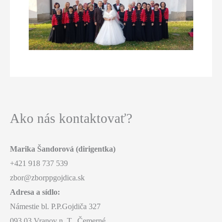
Ako nás kontaktovať?
Marika Šandorová (dirigentka)
+421 918 737 539
zbor@zborppgojdica.sk
Adresa a sídlo:
Námestie bl. P.P.Gojdiča 327
093 03 Vranov n. T., Čemerné