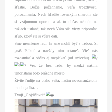
šťastie, Božie požehnanie, veľa trpezlivosti,
porozumenia. Nech hľadíte rovnakým smerom, ste
si vzájomnou oporou a ak to občas nebude na
ružiach ustlané, tak nech Vám sila viery pripomína
sľub, ktorý ste si včera dali.
Sme nesmierne radi, že sme mohli byť s Tebou. Si
„náš Palko“ a navždy ním ostaneš. Vieš nás
rozosmiať a občas aj rozplakať (od smiechu).
Ver, že bez Teba, by medzi našimi
tenoristami bolo prázdne miesto.
Živite ľudije na blaho svita, našim novomanželom,
mnohoja lita…
Tvoji „Gojdičovci“