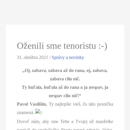
Oženili sme tenoristu :-)
31. októbra 2021
/
Správy a novinky
„Oj, zabava, zabava až do rana, oj, zabava,
zabava cilu nič.
Ty huľala, huľala až do rana a ja nespav, ja
nespav cilu nič!“
Pavol Vasilišin,
Ty najlepšie vieš, čo táto pesnička
znamená.
Dovoľ nám, aby sme Tebe a Tvojej už manželke
zapriali do spoločného života pevné zdravie, lásku,