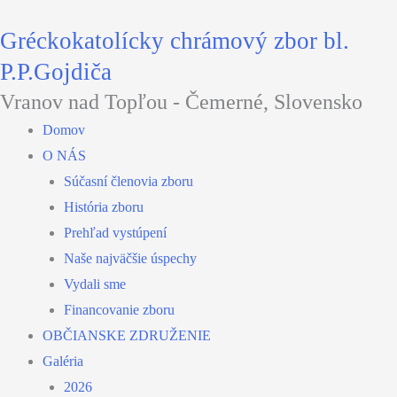
Preskočiť
Gréckokatolícky chrámový zbor bl.
na
obsah
P.P.Gojdiča
Vranov nad Topľou - Čemerné, Slovensko
Domov
O NÁS
Súčasní členovia zboru
História zboru
Prehľad vystúpení
Naše najväčšie úspechy
Vydali sme
Financovanie zboru
OBČIANSKE ZDRUŽENIE
Galéria
2026