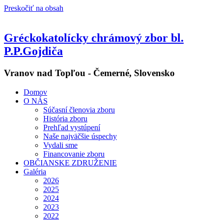
Preskočiť na obsah
Gréckokatolícky chrámový zbor bl.
P.P.Gojdiča
Vranov nad Topľou - Čemerné, Slovensko
Domov
O NÁS
Súčasní členovia zboru
História zboru
Prehľad vystúpení
Naše najväčšie úspechy
Vydali sme
Financovanie zboru
OBČIANSKE ZDRUŽENIE
Galéria
2026
2025
2024
2023
2022