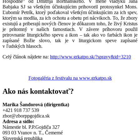
Hospodne” od Dmitrija Bortňanského. V mene vladyku Jána
Babjaka SJ sa všetkým účinkujúcim prihovoril protosynkel Mons.
Ľubomír Petrík, ktorý poďakoval všetkým účinkujúcim za ich spev,
ktorým sa modlia, za ich ochotu a obetu pri nácvikoch. To, že zbory
existujú a priberajú nových členov je dôkazom toho, že živý Kristus
je prítomný v našich farnostiach. V závere príhovoru použil
prirovnanie liturgického spevu a ikon – tak ako vo farbách ikon je
zapísané Božie slovo, tak je v liturgickom speve zapísané
v ľudských hlasoch.
Celý článok nájdete na:
http://www.grkatpo.sk/?spravy&id=3210
Fotogaléria z festivalu na www.grkatpo.sk
Ako nás kontaktovať?
Marika Šandorová (dirigentka)
+421 918 737 539
zbor@zborppgojdica.sk
Adresa a sídlo:
Námestie bl. P.P.Gojdiča 327
093 03 Vranov n. T., Čemerné
Slovenská republika