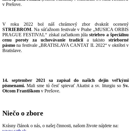
v Prešove.
V roku 2022 bol náš chrámový zbor dvakrát ocenený
STRIEBROM
. Na súťažnom festivale v Prahe „MUSICA ORBIS
PRAGUE FESTIVAL“ získal začiatkom júla
striebro a špeciálnu
cenu poroty za uchovávanie tradícií
a takisto
strieborné
pásmo
na festivale „BRATISLAVA CANTAT II. 2022“ v októbri v
Bratislave.
14. september 2021 sa zapísal do našich dejín veľkými
písmenami.
Mali sme tú česť spievať Akatist a sv. liturgiu so
Sv.
Otcom Františkom
v Prešove.
Niečo o zbore
Krásny článok o nás, o našej činnosti, našom živote nájdete na:
www.satb.sk