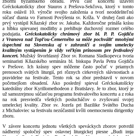
zbormi byzantského obradu. Prvú časť koncertu uzavrel
Gréckokatolícky zbor Stauros z Prešova-Sekčova, ktorý v tomto
roku oslávil 10. výročie svojho založenia a tvorí neoddeliteľnú
súčasť diania vo Farnosti Povýšenia sv. Kríža. V druhej časti ako
prvý vystúpil Kňazský zbor sv. Jakuba. Každoročne prináša krásu
a hĺbku spievanej modlitby a prehlbuje duchovný rozmer celého
podujatia.
Gréckokatolícky chrámový zbor bl. P. P. Gojdiča
z Vranova nad Topľou-Čemerného sa môže pochváliť mnohými
úspechmi na Slovensku aj v zahraničí a svojím umelecky
kvalitným vystúpením je vždy veľkým prínosom pre festivalový
koncert.
Mužský štvorhlasný Zbor sv. Romana Sladkopevca tvoria
seminaristi Kňazského seminára bl. biskupa Pavla Petra Gojdiča
v Prešove. Ich krásny spev môžeme často počuť v priamych
prenosoch svätých liturgií, pri rôznych cirkevných slávnostiach a
pravidelne na festivale. Tento rok sa zbor predstavil v novom
početnejšom obsadení. Ako posledný spieval Gréckokatolícky
katedrálny zbor Kyrillomethodeon z Bratislavy. Je to zbor, ktorý je
už samozrejmou súčasťou programu festivalového koncertu a z roka
na rok presviedča všetkých poslucháčov o zvyšovaní svojej
umeleckej kvality. Zbor sv. Jozefa pri Bazilike Svätého Ducha
z Michaloviec sa festivalu nezúčastnil kvôli onemocneniu dirigentky
zboru.
V závere koncertu jednotu všetkých speváckych zborov potvrdil
nádherný spoločný spev oslavnej liturgickej piesne „Budi imja