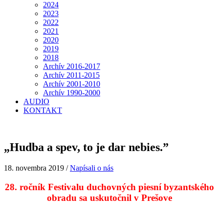
2024
2023
2022
2021
2020
2019
2018
Archív 2016-2017
Archív 2011-2015
Archív 2001-2010
Archív 1990-2000
AUDIO
KONTAKT
„Hudba a spev, to je dar nebies.”
18. novembra 2019
/
Napísali o nás
28. ročník Festivalu duchovných piesní byzantského
obradu
sa uskutočnil v Prešove