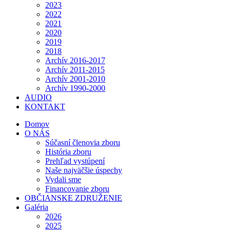
2023
2022
2021
2020
2019
2018
Archív 2016-2017
Archív 2011-2015
Archív 2001-2010
Archív 1990-2000
AUDIO
KONTAKT
Domov
O NÁS
Súčasní členovia zboru
História zboru
Prehľad vystúpení
Naše najväčšie úspechy
Vydali sme
Financovanie zboru
OBČIANSKE ZDRUŽENIE
Galéria
2026
2025