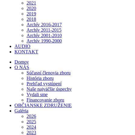
2021
2020
2019
2018
Archív 2016-2017
Archív 2011-2015
Archív 2001-2010
Archív 1990-2000
AUDIO
KONTAKT
Domov
O NÁS
Súčasní členovia zboru
História zboru
Prehľad vystúpení
Naše najväčšie úspechy
Vydali sme
Financovanie zboru
OBČIANSKE ZDRUŽENIE
Galéria
2026
2025
2024
2023