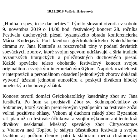
18.11.2019 Valéria Hricovová
„Hudba a spev, to je dar nebies.” Týmito slovami otvorila v sobotu
9. novembra 2019 o 14.00 hod. festivalový koncert 28. ročníka
Festivalu duchovných piesní byzantského obradu konferencierka
Mária Kuderjavá. Pod klenbou gréckokatolíckeho Katedrálneho
chrámu sv. Jána Krstiteľa sa rozozvučali tóny v podaní deviatich
speváckych zborov, ktoré svojím spevom udržiavajú a šíria tradíciu
byzantských liturgických a príležitostných duchovných piesní.
Každé spevácke teleso obohatilo festivalový koncert svojou
originalitou a svojským interpretačným štýlom. Napriek rozdielnosti
v interpretácii a personálnom obsadení jednotlivých zborov dokázali
vytvoriť úžasnú jednotnú atmosféru a poskytli divákom hlboký
umelecký a duchovný zážitok.
Koncert otvoril domáci Gréckokatolícky katedrálny zbor sv. Jána
Krstiteľa. Po ňom sa predstavil Zbor sv. Sedmopočetníkov zo
Sobraniec, ktorý svojím premiérovým vystúpením na festivale zožal
veľmi pozitívne ohlasy. Vekom aj duchom mladý zbor Byzantion
z Lipian už na festivale účinkoval a svojím výkonom ani tento krát
divákov nesklamal. Miešaný spevácky zbor Chrysostomos
z Vranova nad Topľou je stálym účastníkom festivalu a svojou
kvalitou aj počtom členov patrí k stáliciam medzi chrámovými