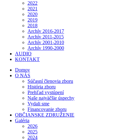
2022
2021
2020
2019
2018
Archív 2016-2017
Archív 2011-2015
Archív 2001-2010
Archív 1990-2000
AUDIO
KONTAKT
Domov
O NÁS
Súčasní členovia zboru
História zboru
Prehľad vystúpení
Naše najväčšie úspechy
Vydali sme
Financovanie zboru
OBČIANSKE ZDRUŽENIE
Galéria
2026
2025
2024