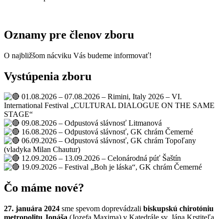
Oznamy pre členov zboru
O najbližšom nácviku Vás budeme informovať!
Vystúpenia zboru
01.08.2026 – 07.08.2026 – Rimini, Italy 2026 – VI.
International Festival „CULTURAL DIALOGUE ON THE SAME
STAGE“
09.08.2026 – Odpustová slávnosť Litmanová
16.08.2026 – Odpustová slávnosť, GK chrám Čemerné
06.09.2026 – Odpustová slávnosť, GK chrám Topoľany
(vladyka Milan Chautur)
12.09.2026 – 13.09.2026 – Celonárodná púť Šaštín
19.09.2026 – Festival „Boh je láska“, GK chrám Čemerné
Čo máme nové?
27. januára 2024
sme spevom doprevádzali
biskupskú chirotóniu
metropolitu Jonáša
(Jozefa Maxima) v Katedrále sv. Jána Krstiteľa