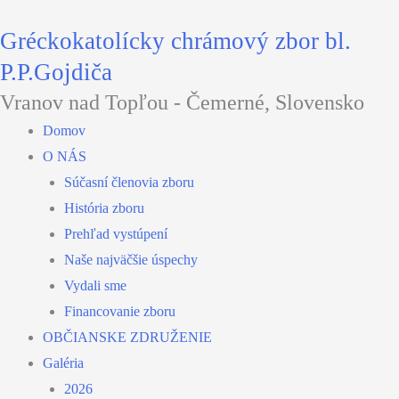
Preskočiť
Gréckokatolícky chrámový zbor bl.
na
obsah
P.P.Gojdiča
Vranov nad Topľou - Čemerné, Slovensko
Domov
O NÁS
Súčasní členovia zboru
História zboru
Prehľad vystúpení
Naše najväčšie úspechy
Vydali sme
Financovanie zboru
OBČIANSKE ZDRUŽENIE
Galéria
2026