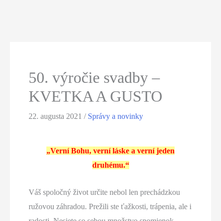
50. výročie svadby –
KVETKA A GUSTO
22. augusta 2021
/
Správy a novinky
„Verní Bohu, verní láske a verní jeden
druhému.“
Váš spoločný život určite nebol len prechádzkou
ružovou záhradou. Prežili ste ťažkosti, trápenia, ale i
radosti. Nesiete so sebou množstvo spomienok,